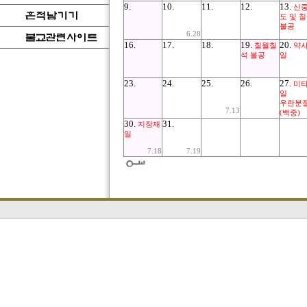
9.
10.
11.
12.
13.
신
도 및 
불공
6.28
16.
17.
18.
19.
20.
칠월칠
약
석 불공
일
23.
24.
25.
26.
27.
미
일
우란분
7.13
(백중)
30.
31.
지장재
일
7.18
7.19