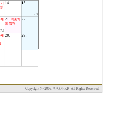
14.
15.
중기
칠성
7.3
21.
22.
사재
백중기
도 입재
7.8
28.
29.
타재
절
Copyright ⓒ 2003, 약사사.KR All Rights Reserved.