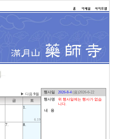
행사일
2026-8-4
(음)2026-6-22
▶ 다음
9
월
행사명
위 행사일에는 행사가 없습
금
토
니다.
1.
내 용
6.19
7.
8.