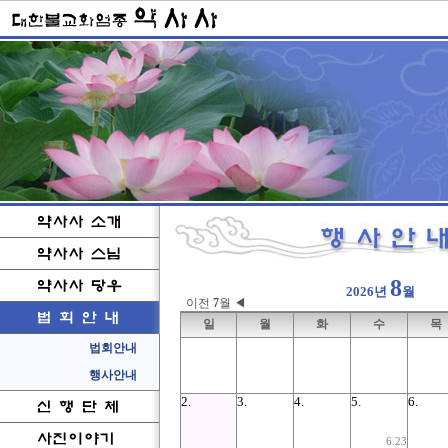
8
2026년
월
이전
7
월 ◀
일
월
화
수
목
2.
3.
4.
5.
6.
6.23