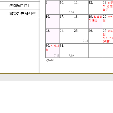
9.
10.
11.
12.
13.
신
도 및 
불공
6.28
16.
17.
18.
19.
20.
칠월칠
약
석 불공
일
23.
24.
25.
26.
27.
미
일
우란분
7.13
(백중)
30.
31.
지장재
일
7.18
7.19