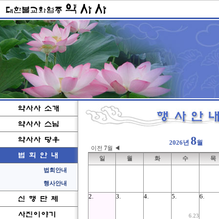
8
2026년
월
이전
7
월 ◀
일
월
화
수
목
2.
3.
4.
5.
6.
6.23