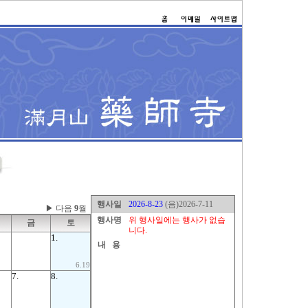
행사일
2026-8-23
(음)2026-7-11
▶ 다음
9
월
행사명
위 행사일에는 행사가 없습
금
토
니다.
1.
내 용
6.19
7.
8.