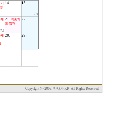
14.
15.
중기
칠성
7.3
21.
22.
사재
백중기
도 입재
7.8
28.
29.
타재
절
Copyright ⓒ 2003, 약사사.KR All Rights Reserved.