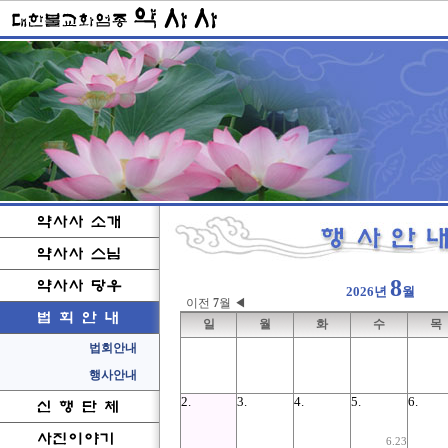
8
2026년
월
이전
7
월 ◀
일
월
화
수
목
2.
3.
4.
5.
6.
6.23