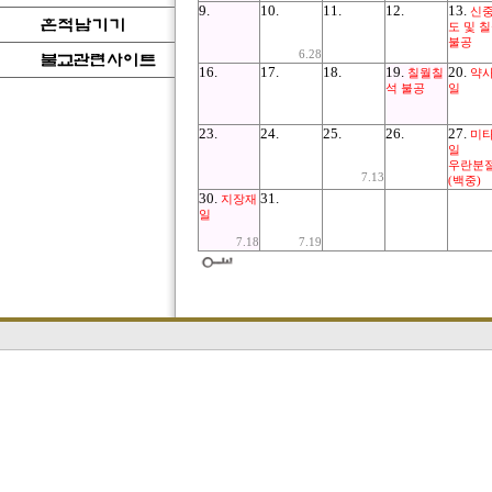
9.
10.
11.
12.
13.
신
도 및 
불공
6.28
16.
17.
18.
19.
20.
칠월칠
약
석 불공
일
23.
24.
25.
26.
27.
미
일
우란분
7.13
(백중)
30.
31.
지장재
일
7.18
7.19