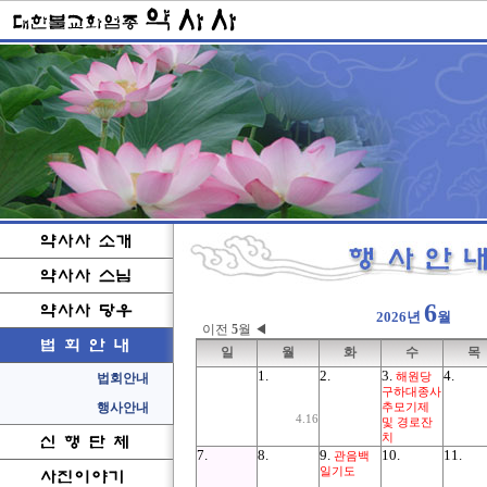
6
2026년
월
이전
5
월 ◀
일
월
화
수
목
1.
2.
3.
4.
해원당
구하대종사
추모기제
4.16
및 경로잔
치
7.
8.
9.
10.
11.
관음백
일기도