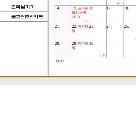
4.25
14.
15.
16.
17.
18.
초하루
법회(신중
기도)
5.1
21.
22.
23.
24.
25.
약사재
일
28.
29.
30.
미타재
일
5.16