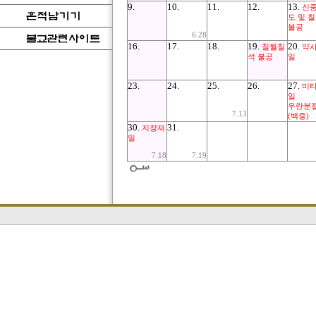
9.
10.
11.
12.
13.
신
도 및 
불공
6.28
16.
17.
18.
19.
20.
칠월칠
약
석 불공
일
23.
24.
25.
26.
27.
미
일
우란분
7.13
(백중)
30.
31.
지장재
일
7.18
7.19