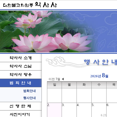
8
2026년
월
이전
7
월 ◀
일
월
화
수
목
2.
3.
4.
5.
6.
6.23